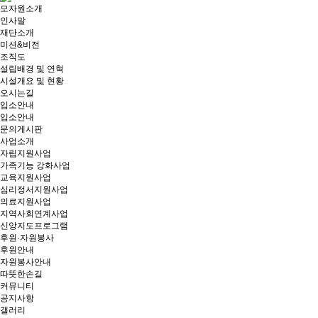
모자원소개
인사말
재단소개
미션&비전
조직도
설립배경 및 연혁
시설개요 및 현황
오시는길
입소안내
입소안내
문의게시판
사업소개
자립지원사업
가족기능 강화사업
교육지원사업
심리정서지원사업
의료지원사업
지역사회연계사업
신앙지도프로그램
후원·자원봉사
후원안내
자원봉사안내
따뜻한손길
커뮤니티
공지사항
갤러리